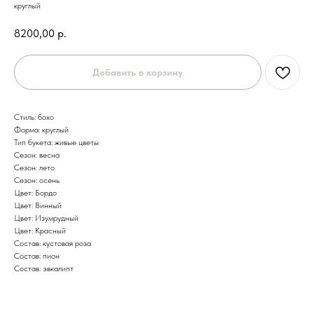
круглый
8200,00
р.
Добавить в корзину
Стиль: бохо
Форма: круглый
Тип букета: живые цветы
Сезон: весна
Сезон: лето
Сезон: осень
Цвет: Бордо
Цвет: Винный
Цвет: Изумрудный
Цвет: Красный
Состав: кустовая роза
Состав: пион
Состав: эвкалипт