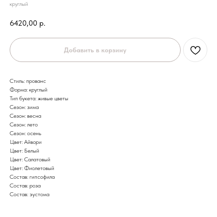
круглый
6420,00
р.
Добавить в корзину
Стиль: прованс
Форма: круглый
Тип букета: живые цветы
Сезон: зима
Сезон: весна
Сезон: лето
Сезон: осень
Цвет: Айвори
Цвет: Белый
Цвет: Салатовый
Цвет: Фиолетовый
Состав: гипсофила
Состав: роза
Состав: эустома